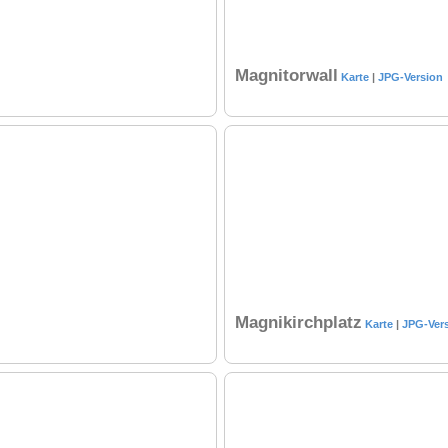
Magnitorwall
Karte
|
JPG-Version
Magnikirchplatz
Karte
|
JPG-Ver