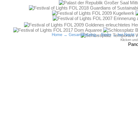
Home
→
Gesamtkatalog
→
Berlin
→
bei Nacht
Klicken un
Pan