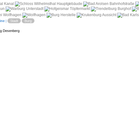
i
ine
|
Stadt
Burg
rg Desenberg