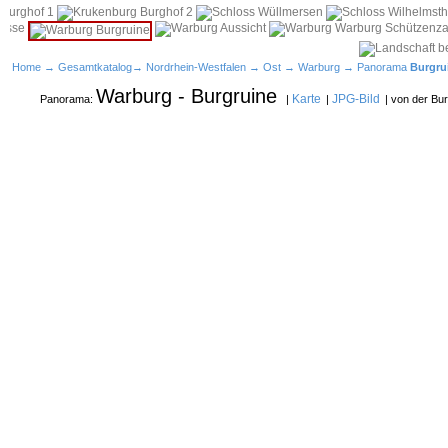
Home
→
Gesamtkatalog
→
Nordrhein-Westfalen
→
Ost
→
Warburg
→ Panorama
Burgru
Warburg - Burgruine
Karte
JPG-Bild
Panorama:
|
|
| von der Bu