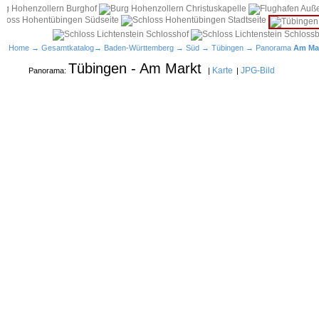
Home
→
Gesamtkatalog
→
Baden-Württemberg
→
Süd
→
Tübingen
→ Panorama
Am Ma
Tübingen - Am Markt
Karte
JPG-Bild
Panorama:
|
|