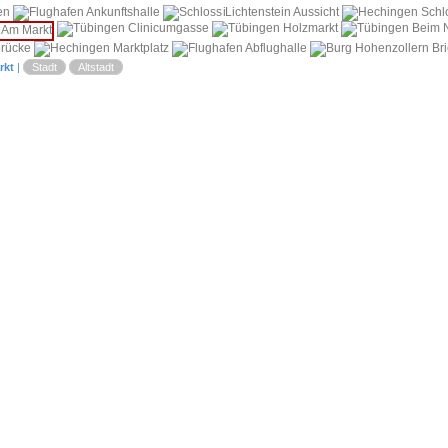
i
rkt
|
Stadt
Altstadt