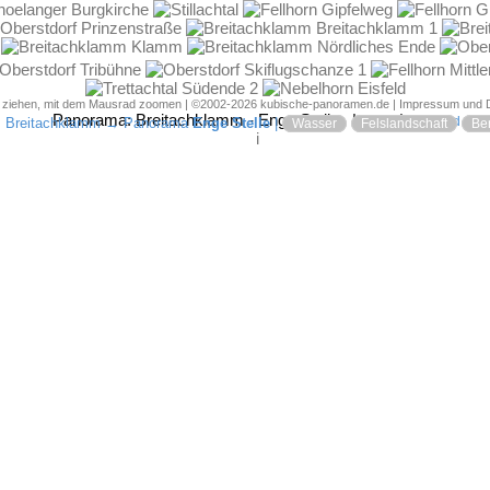
d ziehen, mit dem Mausrad zoomen | ©2002-2026 kubische-panoramen.de |
Impressum und 
Panorama:
Breitachklamm - Enge Stelle
|
|
Karte
JPG-Bild
→
Breitachklamm
→ Panorama
Enge Stelle
|
Wasser
Felslandschaft
Be
i