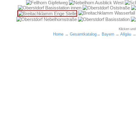
Klicken un
Home
→
Gesamtkatalog
→
Bayern
→
Allgäu