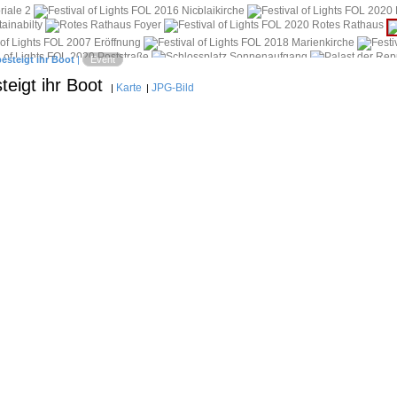
i
besteigt ihr Boot
|
Event
teigt ihr Boot
Karte
JPG-Bild
|
|