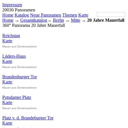
Impressum
20030 Panoramen
Home
Katalog
Neue Panoramen
Themen
Karte
Home
→
Gesamtkatalog
→
Berlin
→
Mitte
→
20 Jahre Mauerfall
360° Panorama 20 Jahre Mauerfall
Reichstag
Karte
Mauer aus Dominosteinen
Lüders-Haus
Karte
Mauer aus Dominosteinen
Brandenburger Tor
Karte
Mauer aus Dominosteinen
Potsdamer Platz
Karte
Mauer aus Dominosteinen
Platz v. d. Brandeburger Tor
Karte