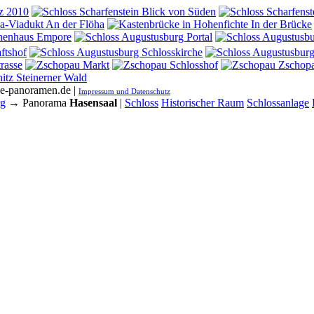
he-panoramen.de |
Impressum und Datenschutz
rg
→ Panorama
Hasensaal
|
Schloss
Historischer Raum
Schlossanlage