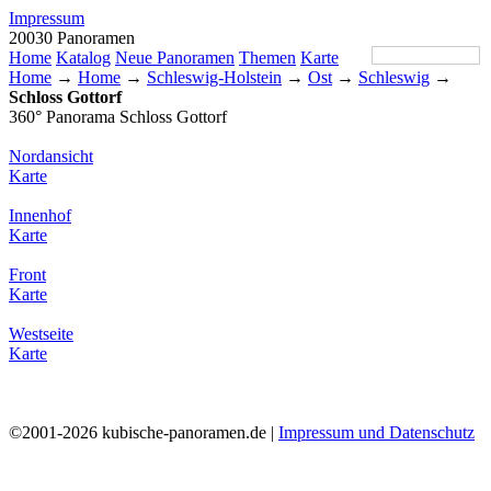
Impressum
20030 Panoramen
Home
Katalog
Neue Panoramen
Themen
Karte
Home
→
Home
→
Schleswig-Holstein
→
Ost
→
Schleswig
→
Schloss Gottorf
360° Panorama Schloss Gottorf
Nordansicht
Karte
Innenhof
Karte
Front
Karte
Westseite
Karte
©2001-2026 kubische-panoramen.de |
Impressum und Datenschutz