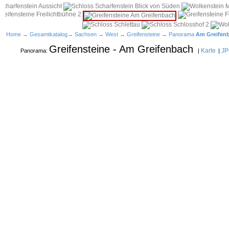
Home
→
Gesamtkatalog
→
Sachsen
→
West
→
Greifensteine
→ Panorama
Am Greifen
Greifensteine - Am Greifenbach
Karte
JP
Panorama:
|
|