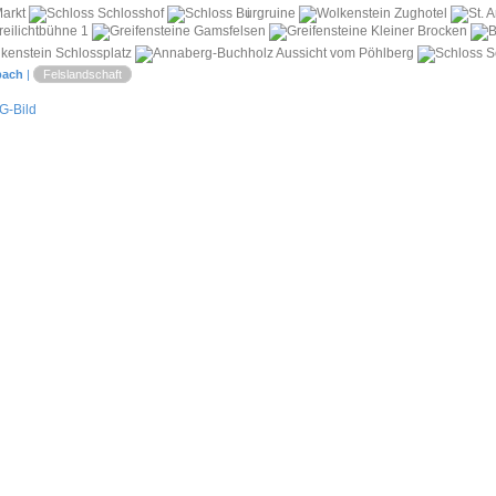
i
bach
|
Felslandschaft
G-Bild