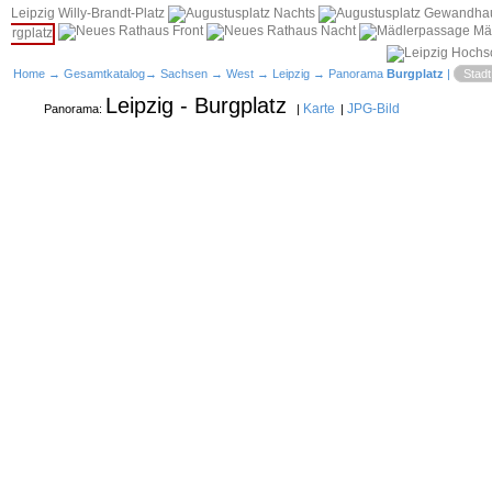
Home
→
Gesamtkatalog
→
Sachsen
→
West
→
Leipzig
→ Panorama
Burgplatz
|
Stadt
Leipzig - Burgplatz
Karte
JPG-Bild
Panorama:
|
|