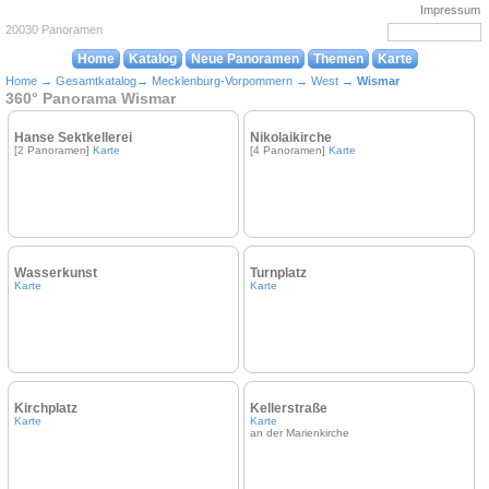
Impressum
20030 Panoramen
Home
Katalog
Neue Panoramen
Themen
Karte
Home
→
Gesamtkatalog
→
Mecklenburg-Vorpommern
→
West
→
Wismar
360° Panorama Wismar
Hanse Sektkellerei
Nikolaikirche
[2 Panoramen]
Karte
[4 Panoramen]
Karte
Wasserkunst
Turnplatz
Karte
Karte
Kirchplatz
Kellerstraße
Karte
Karte
an der Marienkirche