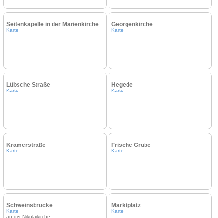
Seitenkapelle in der Marienkirche
Georgenkirche
Karte
Karte
Lübsche Straße
Hegede
Karte
Karte
Krämerstraße
Frische Grube
Karte
Karte
Schweinsbrücke
Marktplatz
Karte
Karte
an der Nikolaikirche