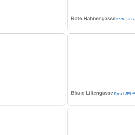
Rote Hahnengasse
Karte
|
JPG-
Blaue Liliengasse
Karte
|
JPG-V