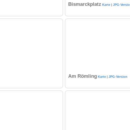
Bismarckplatz
Karte
|
JPG-Versi
Am Römling
Karte
|
JPG-Version