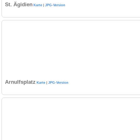
St. Ägidien
Karte
|
JPG-Version
Arnulfsplatz
Karte
|
JPG-Version