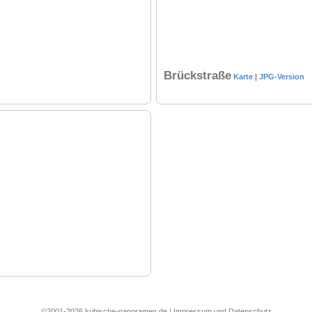
Brückstraße
Karte
|
JPG-Version
©2001-2026 kubische-panoramen.de |
Impressum und Datenschutz