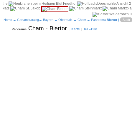
Home
→
Gesamtkatalog
→
Bayern
→
Oberpfalz
→
Cham
→ Panorama
Biertor
|
Stadt
Cham - Biertor
Karte
JPG-Bild
Panorama:
|
|