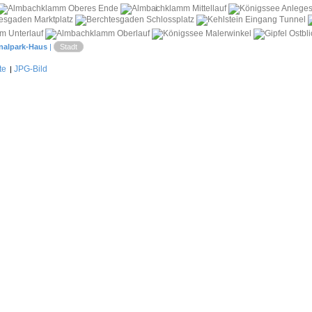
i
nalpark-Haus
|
Stadt
te
JPG-Bild
|