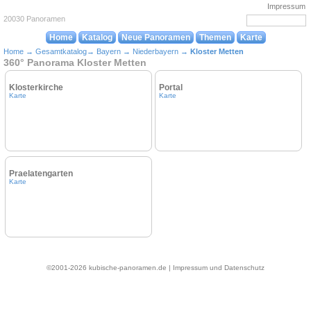
Impressum
20030 Panoramen
Home
Katalog
Neue Panoramen
Themen
Karte
Home
→
Gesamtkatalog
→
Bayern
→
Niederbayern
→
Kloster Metten
360° Panorama Kloster Metten
Klosterkirche
Portal
Karte
Karte
Praelatengarten
Karte
©2001-2026 kubische-panoramen.de |
Impressum und Datenschutz