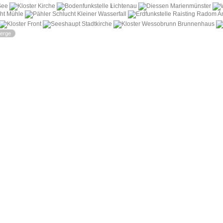
i
erge