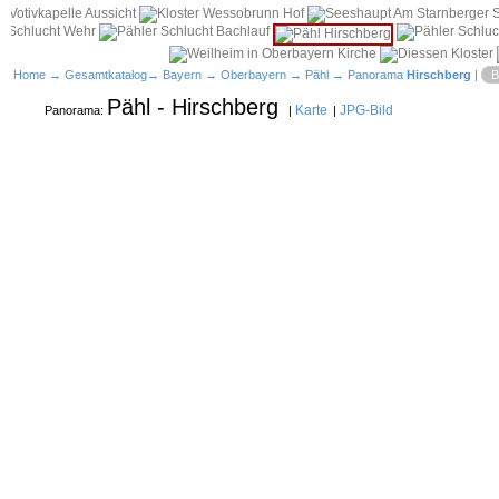
Home
→
Gesamtkatalog
→
Bayern
→
Oberbayern
→
Pähl
→ Panorama
Hirschberg
|
B
Pähl - Hirschberg
Karte
JPG-Bild
Panorama:
|
|