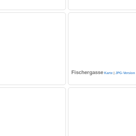
Fischergasse
Karte
|
JPG-Version