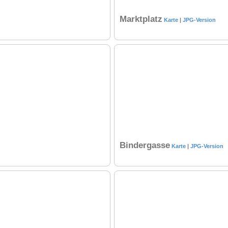
Marktplatz
Karte
|
JPG-Version
Bindergasse
Karte
|
JPG-Version