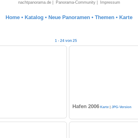
nachtpanorama.de
|
Panorama-Community
|
Impressum
Home
•
Katalog
•
Neue Panoramen
•
Themen
•
Karte
1 - 24 von 25
Hafen 2006
Karte
|
JPG-Version