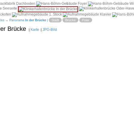
i
cke
→ Panorama
In der Brücke
|
Stadt
Brücke
Polar
der Brücke
Karte
JPG-Bild
|
|