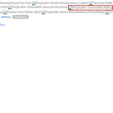
i
a
Abflug
|
Flughafen
ild