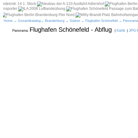
Home
→
Gesamtkatalog
→
Brandenburg
→
Südost
→
Flughafen Schönefeld
→ Panoram
Flughafen Schönefeld - Abflug
Karte
JPG-B
Panorama:
|
|