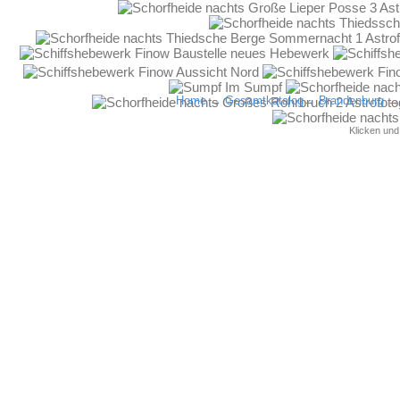
Home
→
Gesamtkatalog
→
Brandenburg
Klicken un