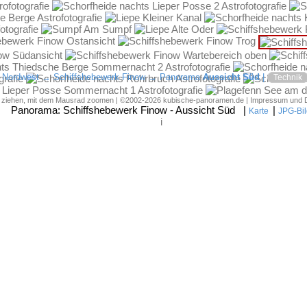
→
Nordwest
→
Schiffshebewerk Finow
→ Panorama
Aussicht Süd
|
Technik
d ziehen, mit dem Mausrad zoomen | ©2002-2026 kubische-panoramen.de |
Impressum und 
Panorama:
Schiffshebewerk Finow - Aussicht Süd
|
|
Karte
JPG-Bil
i