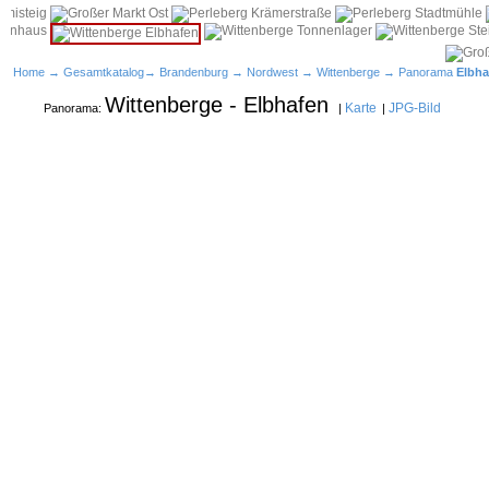
Home
→
Gesamtkatalog
→
Brandenburg
→
Nordwest
→
Wittenberge
→ Panorama
Elbha
Wittenberge - Elbhafen
Karte
JPG-Bild
Panorama:
|
|