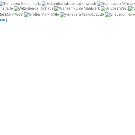
i
fen
|