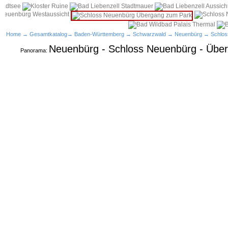
Home
→
Gesamtkatalog
→
Baden-Württemberg
→
Schwarzwald
→
Neuenbürg
→
Schlos
Neuenbürg - Schloss Neuenbürg - Übe
Panorama: