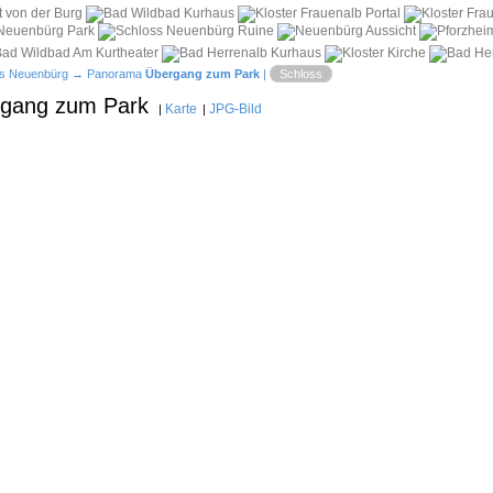
i
s Neuenbürg
→ Panorama
Übergang zum Park
|
Schloss
rgang zum Park
Karte
JPG-Bild
|
|