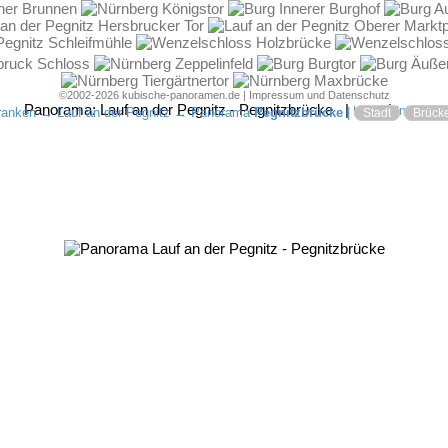
©2002-2026 kubische-panoramen.de |
Impressum und Datenschutz
Panorama:
Lauf an der Pegnitz - Pegnitzbrücke
|
|
Karte
Interaktiv
franken
→
Lauf an der Pegnitz
→ Panorama
Pegnitzbrücke
|
Stadt
Brück