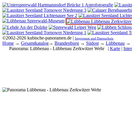
©2002-2026 kubische-panoramen.de |
Impressum und Datenschutz
Home
→
Gesamtkatalog
→
Brandenburg
→
Südost
→
Lübbenau
→ 
Panorama:
Lübbenau - Lübbenau Zerkwitzer Wehr
|
Karte
|
Inte