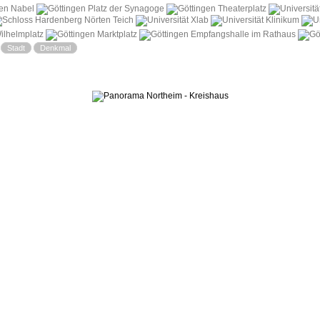
|
Stadt
Denkmal