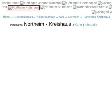
Home
→
Gesamtkatalog
→
Niedersachsen
→
Süd
→
Northeim
→ Panorama
Kreishaus
Northeim - Kreishaus
Karte
Interaktiv
Panorama:
|
|